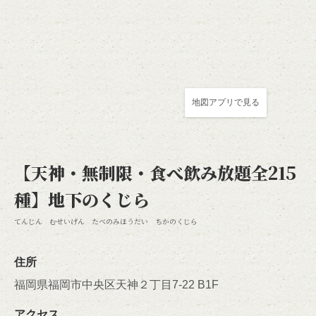
地図アプリで見る
【天神・無制限・食べ飲み放題全215
この店舗情報をシェアする
種】地下のくじら
アクセス | 【天神・無制限・食べ飲み放題全215種】地下の
くじら
てんじん むせいげん たべのみほうだい ちかのくじら
福岡県福岡市中央区天神２丁目7-22 B1F
https://chikanokujira.owst.jp/map
住所
福岡県福岡市中央区天神２丁目7-22 B1F
お店情報をコピー
アクセス