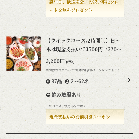
誕生日、歓送迎会、お祝い事にプレ
ートを無料プレゼント
【クイックコース/2時間制】日～
閉じる
木は現金支払いで3500円→3200
円★食べ飲み放題★
3,200円
(税込)
料金は現金支払いでのお値引き価格。クレジット・キャッシュレス支払いは通常料金です
37品
2～62名
飲み放題あり
このコースで使えるクーポン
現金支払いのお値引きクーポン