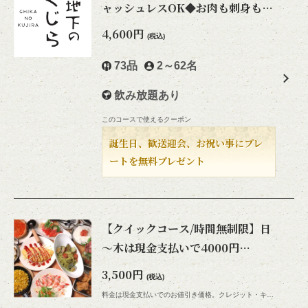
ャッシュレスOK◆お肉も刺身も食
べ飲み放題
4,600円
(税込)
73品
2～62名
飲み放題あり
このコースで使えるクーポン
誕生日、歓送迎会、お祝い事にプレ
ートを無料プレゼント
【クイックコース/時間無制限】日
～木は現金支払いで4000円
→3500円★食べ飲み放題★
3,500円
(税込)
料金は現金支払いでのお値引き価格。クレジット・キャッシュレス支払いは通常料金です