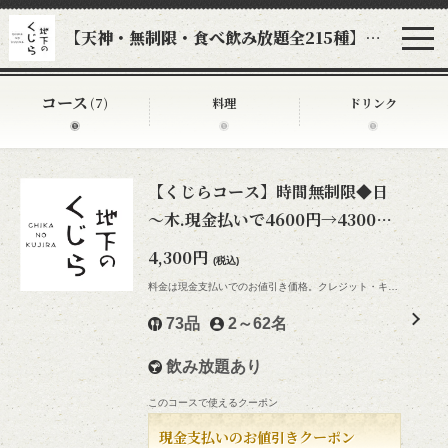
【天神・無制限・食べ飲み放題全215種】地下のくじら
コース
(7)
料理
ドリンク
【くじらコース】時間無制限◆日
～木.現金払いで4600円→4300円
◆刺身.肉も食べ飲み放題
4,300円
(税込)
料金は現金支払いでのお値引き価格。クレジット・キャッシュレス支払いは通常料金です
73品
2～62名
飲み放題あり
このコースで使えるクーポン
現金支払いのお値引きクーポン