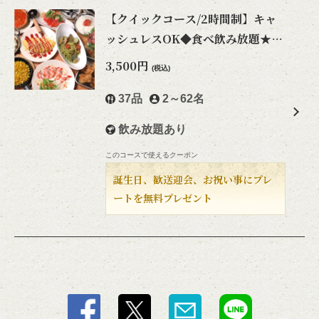
【クイックコース/2時間制】キャ
ッシュレスOK◆食べ飲み放題★料
理37種・ドリンク60種以上
3,500円
(税込)
37品
2～62名
飲み放題あり
このコースで使えるクーポン
誕生日、歓送迎会、お祝い事にプレ
ートを無料プレゼント