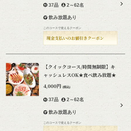
37品
2～62名
飲み放題あり
このコースで使えるクーポン
現金支払いのお値引きクーポン
【クイックコース/時間無制限】キ
ャッシュレスOK★食べ飲み放題★
この店舗情報をシェアする
4,000円
(税込)
コース | 【天神・無制限・食べ飲み放題全215種】地下のく
37品
2～62名
じら
福岡県福岡市中央区天神２丁目7-22 B1F
飲み放題あり
https://chikanokujira.owst.jp/courses
このコースで使えるクーポン
お店情報をコピー